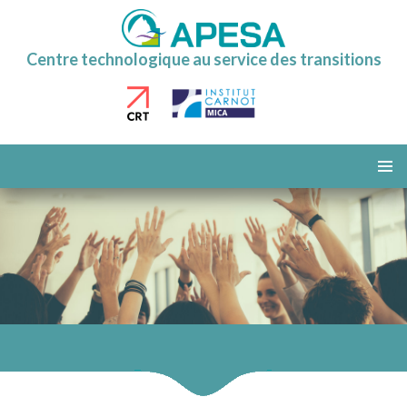
Centre technologique au service des transitions
ALLER
AU
MENU
CONTENU
PRINCI