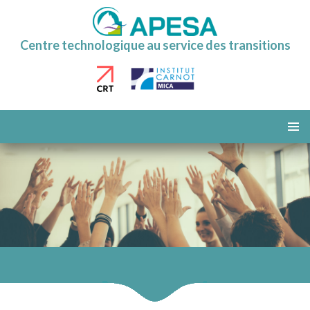
Centre technologique au service des transitions
ALLER
AU
MENU
CONTENU
PRINCI