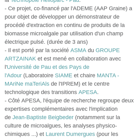
la
Technopole Hélioparc - Pau
.
- Ce projet, co-financé par l'ADEME (AAP Graine) a
pour objet de développer un démonstrateur de
procédé d'extraction en continu de produits de la
biomasse microalgale par utilisation d'un champ
électrique pulsé. (durée de 3 ans)
- Il est porté par la société
ASMA
du
GROUPE
ARTZAINAK
et est mené en collaboration avec
l'
Université de Pau et des Pays de
l'Adour
(Laboratoire
SIAME
et chaire
MANTA -
MAriNe maTeriAls
de l'IPREM) et le centre
technologique des transitions
APESA
.
- Côté APESA, l'équipe de recherche regroupe deux
expertises complémentaires avec l'implication
de
Jean-Baptiste Beigbeder
(notamment sur la
culture de microalgues, les analyses physico-
chimiques ...) et
Laurent Dumergues
(pour les