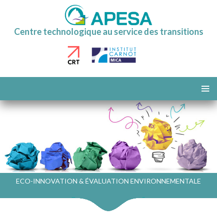
Centre technologique au service des transitions
ALLER
AU
MENU
CONTENU
PRINCI
ECO-INNOVATION & ÉVALUATION ENVIRONNEMENTALE