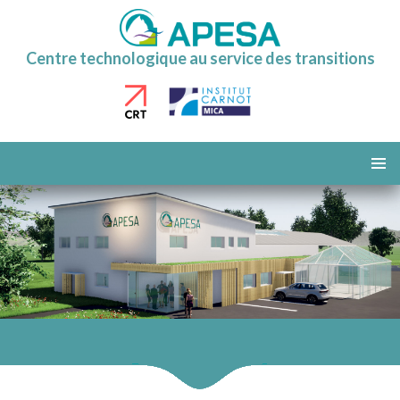
Centre technologique au service des transitions
ALLER
AU
MENU
CONTENU
PRINCI