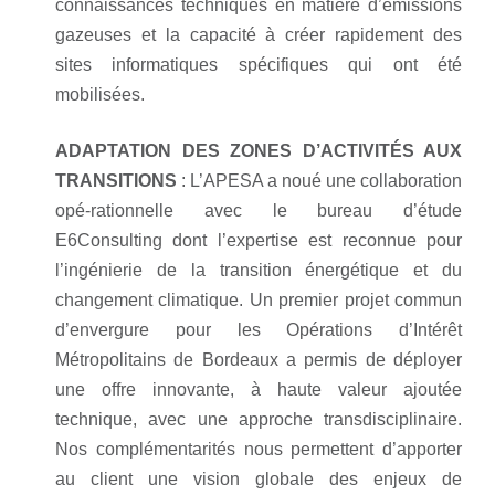
connaissances tech
niques en matière d’émissions
gazeuses
et la capacité à créer rapidement des
sites informatiques spécifiques qui ont
été
mobilisées.
ADAPTATION DES ZONES
D’ACTIVITÉS AUX
TRANSITIONS
:
L’APESA a noué une
collaboration
opé
-
rationnelle avec le bureau d’étude
E6
Consulting dont l’expertise est reconnue
pour
l’ingénierie de la transition énergé
tique et du
changement climatique. Un
premier projet commun
d’envergure pour
les Opérations d’Intérêt
Métropolitains de
Bordeaux a permis de déployer
une offre
innovante, à haute valeur ajoutée
technique, avec une approche transdis
ciplinaire.
Nos complémentarités nous
permettent d’apporter
au client une vision
globale
des enjeux de