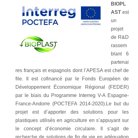
BIOPL
AST
est
un
projet
de R&D
rassem
blant 6
partenai
res français et espa
gnols dont l’APESA est chef de
file. Il est cofinancé par le Fonds Européen
de
Développement Économique Régional (FEDER)
par le biais du Programme
Interreg V-A Espagne-
France-Andorre (POCTEFA 2014-2020).
Le but
du
projet est d’apporter des solutions pour les
plastiques utilisés en agriculture en s’appuyant
sur
le concept d’économie circulaire. Il s’agit de
recherche de solutions de fin de vie en adéquation