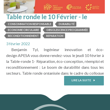
Table ronde le 10 Février - le
boom de durabilité
CONSOMMATION RESPONSABLE
DURABILITÉ
ECONOMIE CIRCULAIRE
OBSOLESCENCE PROGRAMMÉE
RECONDITIONNEMENT
REPARATION
3 février 2022
Benjamin Tyl, Ingénieur innovation et éco-
design APESA vous donne rendez-vous le jeudi 10 février à
la Table-ronde 1- Réparation, éco-conception, réemploi et
reconditionnement : Le boom de durabilité dans tous les
secteurs. Table ronde organisée dans le cadre du colloque
"Économie circulaire et durabilité" du 10 février qui se
LIRE LA SUITE
déroulera à la Maison écocitoyenne de #Bordeaux. Pour
assister au colloque, n'oubliez de vous inscrire
? https://lnkd.in/gZSqHsBb (inscription ...