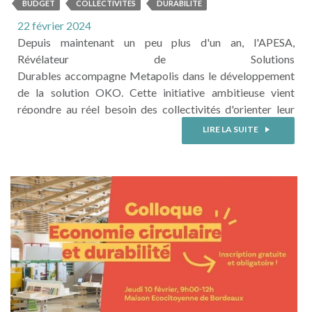
BUDGET
COLLECTIVITÉS
DURABILITÉ
22 février 2024
Depuis maintenant un peu plus d'un an, l'APESA,
Révélateur de Solutions
Durables accompagne Metapolis dans le développement
de la solution OKO. Cette initiative ambitieuse vient
répondre au réel besoin des collectivités d'orienter leur
planification budgétaire au service de la durabilité.
LIRE LA SUITE
L'évolution du cadre réglementaire autour des budgets
verts vient consacrer cette ambition. N'hésitez pas à
contacter l'équipe en charge du développement, Céline
VIOLLET notamment, si ...
LIRE LA SUITE