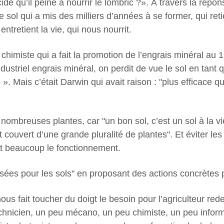
ide qu’il peine à nourrir le lombric ?». À travers la répo
ol qui a mis des milliers d’années à se former, qui retien
ntretient la vie, qui nous nourrit.
 chimiste qui a fait la promotion de l’engrais minéral au 19
’industriel engrais minéral, on perdit de vue le sol en tan
». Mais c’était Darwin qui avait raison : "plus efficace qu
 nombreuses plantes, car "un bon sol, c’est un sol à la vie
 couvert d’une grande pluralité de plantes". Et éviter les 
ent beaucoup le fonctionnement.
sées pour les sols" en proposant des actions concrètes 
us fait toucher du doigt le besoin pour l’agriculteur red
echnicien, un peu mécano, un peu chimiste, un peu inform