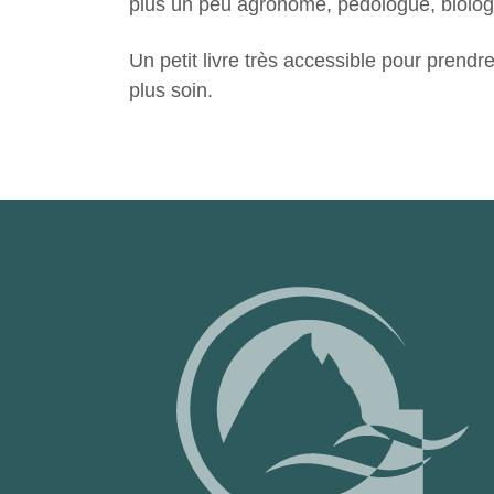
plus un peu agronome, pédologue, biologis
Un petit livre très accessible pour pren
plus soin.