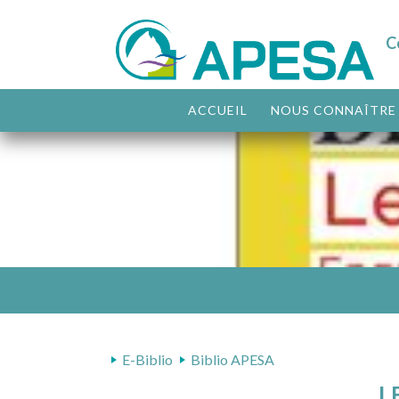
C
ACCUEIL
NOUS CONNAÎTRE
E-Biblio
Biblio APESA
L