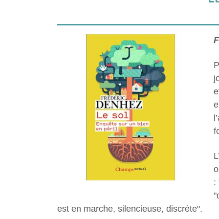
F
P
j
e
e
l
f
L
o
:
"
est en marche, silencieuse, discrète".