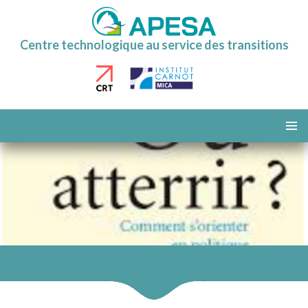
Centre technologique au service des transitions
ALLER
AU
MENU
CONTENU
PRINCI