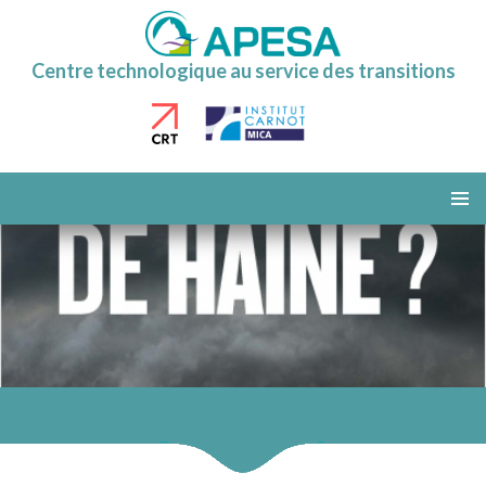
Centre technologique au service des transitions
ALLER
AU
MENU
CONTENU
PRINCI