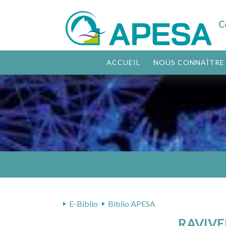
C
ACCUEIL
NOUS CONNAÎTRE
E-Biblio
Biblio APESA
RAVIVE