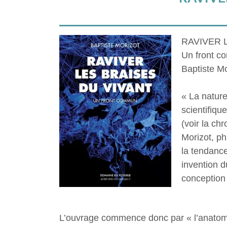
RAVIVER 
Un front 
Baptiste Mo
« La nature
scientifiqu
(voir la ch
Morizot, ph
la tendance
invention d
conception 
L’ouvrage commence donc par « l’anatomie d