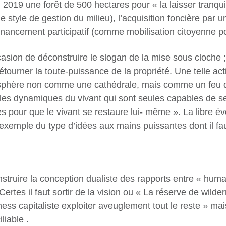
019 une forêt de 500 hectares pour « la laisser tranquill
e style de gestion du milieu), l’acquisition foncière par 
financement participatif (comme mobilisation citoyenne p
asion de déconstruire le slogan de la mise sous cloche ; «
tourner la toute-puissance de la propriété. Une telle act
biosphère non comme une cathédrale, mais comme un feu do
 les dynamiques du vivant qui sont seules capables de 
s pour que le vivant se restaure lui- même ». La libre évo
n exemple du type d’idées aux mains puissantes dont il fa
ruire la conception dualiste des rapports entre « humain
Certes il faut sortir de la vision ou « La réserve de wil
ess capitaliste exploiter aveuglement tout le reste » mai
liable .