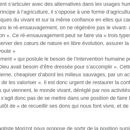
t s’articuler avec des alternatives dans les usages huma
ipe à l’agriculture, il s’oppose à une forme d’agricultur
ues du vivant et sur la même confiance en elles qui ca
Dans le ré-ensauvagement, on ne régénère pas le vivant- 
 ». Ce ré-ensauvagement peut se faire via « trois type
server des cœurs de nature en libre évolution, assurer la
voute »
vement » qui postule le besoin de l’intervention humaine 
Dieu avait besoin d’être dressée pour s’accomplir ». Cette
moderne, cheapiser d’abord les milieux sauvages, par un a
de les valoriser ». Il est donc urgent de restaurer la co
s qui viennent, le monde vivant, déréglé par nos activit
s’agit donc pas de se mettre dans une position de faire l
 plutôt de « de recueillir ses dons qui nous font vivre, e
ptiste Morizot nous propose de sortir de la position surp