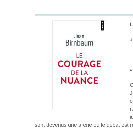
J
«
C
J
c
r
i
sont devenus une arène ou le
débat est 