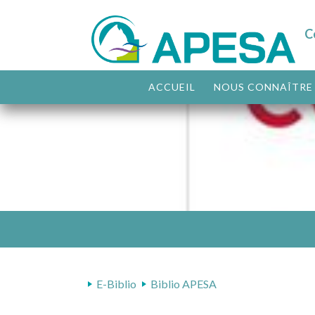
C
ACCUEIL
NOUS CONNAÎTRE
E-Biblio
Biblio APESA