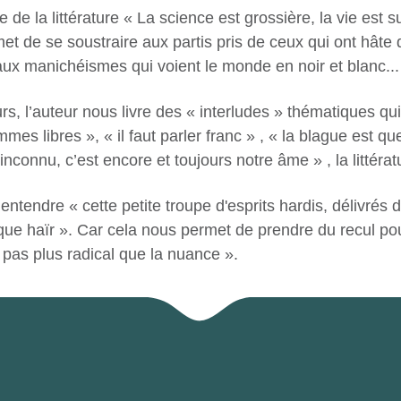
de la littérature « La science est grossière, la vie
est s
met
de se soustraire aux partis pris de ceux qui ont hâte
ux manichéismes qui voient le monde en noir et blanc...
, l’auteur nous livre des « interludes » thématiques qui f
es libres », « il faut parler franc » , « la blague est qu
l’inconnu, c’est encore et toujours notre âme » , la litté
ntendre « cette petite troupe d'esprits hardis, délivrés 
r que haïr ». Car cela nous permet de prendre du recul p
 pas plus radical que la nuance ».