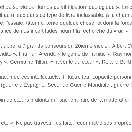
l de survie par temps de vitrification idéologique ». Le 
it au
mieux dans ce type de livre inclassable, à la charnièr
, "essaie, tâtonne, tente quelque chose, et dont la force
sance de nos incertitudes nourrit la recherche du vrai. »
 appel à 7 grands penseurs du 20ième siècle : Albert Ca
idité », Hannah Arendt, « le génie de l’amitié », Raym
ay », Germaine Tillon, « la vérité au cœur », Roland Bart
un de ces intellectuels, il illustre leur capacité
personn
cu (guerre d’Espagne, Seconde Guerre Mondiale , guerre f
n de cœurs brûlants qui sachent faire de la
modération 
 été « Ne pas travestir les faits, reconnaître ses
propres 