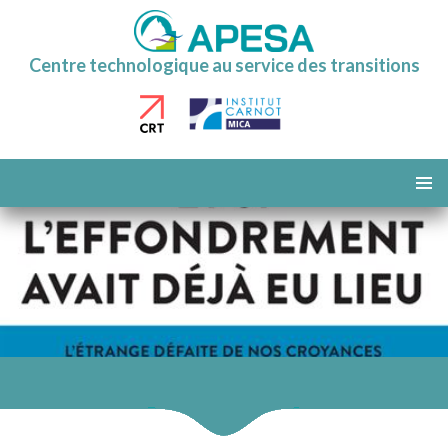
Centre technologique au service des transitions
ALLER
AU
MENU
CONTENU
PRINCI