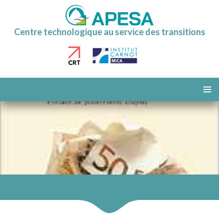
Centre technologique au service des transitions
ALLER
AU
MENU
CONTENU
PRINCI