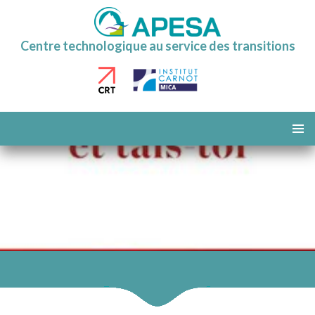
Centre technologique au service des transitions
ALLER
AU
MENU
CONTENU
PRINCI