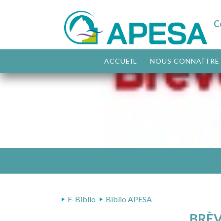
C
ACCUEIL
NOUS CONNAÎTRE
E-Biblio
Biblio APESA
BRÈV