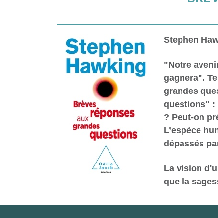
Stephen Hawk
"Notre aveni
gagnera". T
grandes ques
questions" : 
? Peut-on pré
L’espèce huma
dépassés par 
La vision d'
que la sages