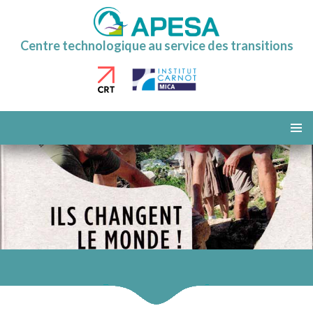
Centre technologique au service des transitions
ALLER
AU
MENU
CONTENU
PRINCI