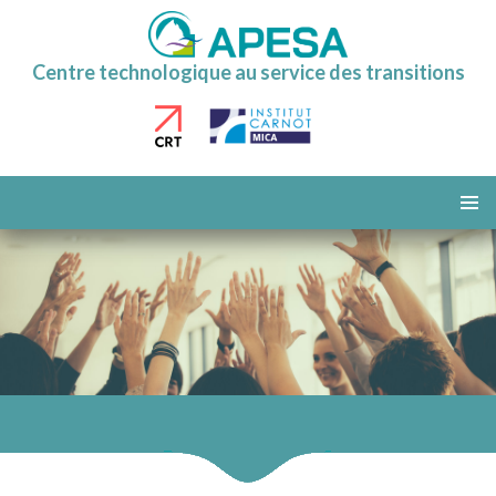
Centre technologique au service des transitions
ALLER
AU
MENU
CONTENU
PRINCI