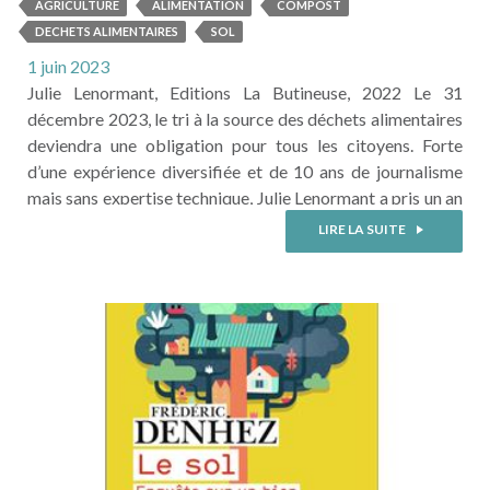
RÉINVENTONS LA BOUCLE
AGRICULTURE
ALIMENTATION
COMPOST
ALIMENTS-TERRE
DECHETS ALIMENTAIRES
SOL
1 juin 2023
Julie Lenormant, Editions La Butineuse, 2022 Le 31
décembre 2023, le tri à la source des déchets alimentaires
deviendra une obligation pour tous les citoyens. Forte
d’une expérience diversifiée et de 10 ans de journalisme
mais sans expertise technique, Julie Lenormant a pris un an
auprès des Alchimistes pour analyser comment cette
LIRE LA SUITE
contrainte sur les déchets alimentaires peut devenir une
très ...
LIRE LA SUITE