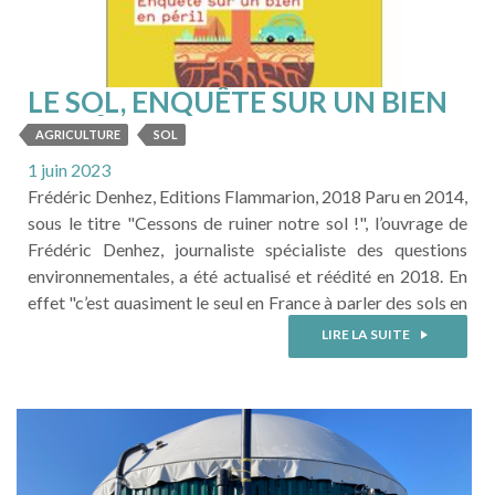
LE SOL, ENQUÊTE SUR UN BIEN
EN PÉRIL
AGRICULTURE
SOL
1 juin 2023
Frédéric Denhez, Editions Flammarion, 2018 Paru en 2014,
sous le titre "Cessons de ruiner notre sol !", l’ouvrage de
Frédéric Denhez, journaliste spécialiste des questions
environnementales, a été actualisé et réédité en 2018. En
effet "c’est quasiment le seul en France à parler des sols en
s’adressant à tout un chacun - entendez : aux non
LIRE LA SUITE
spécialistes". Et il est vrai ...
LIRE LA SUITE