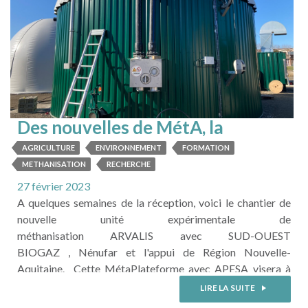
Des nouvelles de MétA, la
plateforme pour le
AGRICULTURE
ENVIRONNEMENT
FORMATION
développement de la
METHANISATION
RECHERCHE
méthanisation agricole
27 février 2023
A quelques semaines de la réception, voici le chantier de
nouvelle unité expérimentale de
méthanisation ARVALIS avec SUD-OUEST
BIOGAZ , Nénufar et l'appui de Région Nouvelle-
Aquitaine. Cette MétaPlateforme avec APESA visera à
acquérir des références, et à leur transfert auprès des
LIRE LA SUITE
agriculteurs et acteurs de la filière. Cette future unité