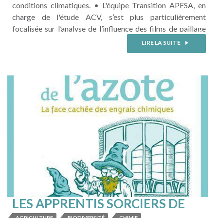
conditions climatiques. • L'équipe Transition APESA, en
charge de l'étude ACV, s’est plus particulièrement
focalisée sur l’analyse de l’influence des films de paillage
sur les impacts environnementaux de la culture de melon
LIRE LA SUITE
sur l’île de la Guadeloupe et de celle de l’ananas sur l’île de
la ...
LIRE LA SUITE
LES APPRENTIS SORCIERS DE
L'AZOTE
AGRICULTURE
BIODIVERSITÉ
CHIMIE