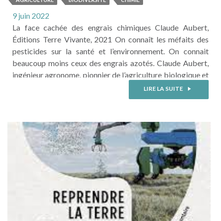
9 juin 2022
La face cachée des engrais chimiques Claude Aubert,
Éditions Terre Vivante, 2021 On connaît les méfaits des
pesticides sur la santé et l’environnement. On connait
beaucoup moins ceux des engrais azotés. Claude Aubert,
ingénieur agronome, pionnier de l’agriculture biologique et
cofondateur des éditions Terre Vivante, a écrit un petit
LIRE LA SUITE
livre bien documenté et richement illustré pour nous faire
découvrir la face cachée des engrais chimiques. Au ...
LIRE LA SUITE