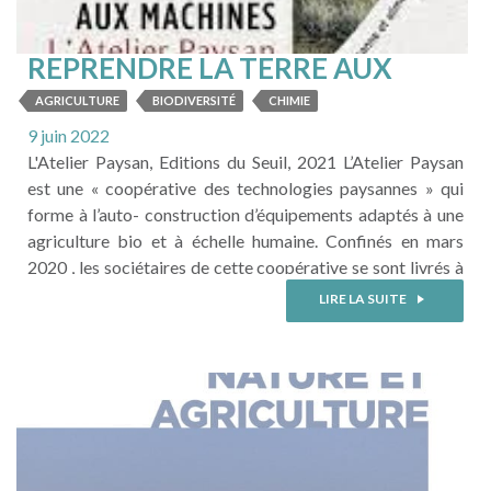
REPRENDRE LA TERRE AUX
MACHINES
AGRICULTURE
BIODIVERSITÉ
CHIMIE
9 juin 2022
L'Atelier Paysan, Editions du Seuil, 2021 L’Atelier Paysan
est une « coopérative des technologies paysannes » qui
forme à l’auto- construction d’équipements adaptés à une
agriculture bio et à échelle humaine. Confinés en mars
2020 , les sociétaires de cette coopérative se sont livrés à
un atelier d’écriture pour prendre du recul et aller au-delà
LIRE LA SUITE
de leur travail sur les technologies paysannes. « Nous ne
voulons pas être une ...
LIRE LA SUITE