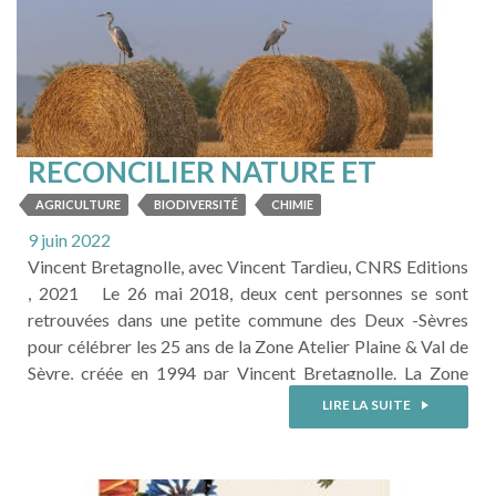
RECONCILIER NATURE ET
AGRICULTURE
AGRICULTURE
BIODIVERSITÉ
CHIMIE
9 juin 2022
Vincent Bretagnolle, avec Vincent Tardieu, CNRS Editions
, 2021 Le 26 mai 2018, deux cent personnes se sont
retrouvées dans une petite commune des Deux -Sèvres
pour célébrer les 25 ans de la Zone Atelier Plaine & Val de
Sèvre, créée en 1994 par Vincent Bretagnolle. La Zone
Atelier Plaine & Val de Sèvre est un laboratoire à ciel
LIRE LA SUITE
ouvert de 45 ...