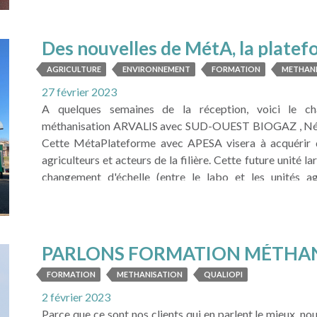
LIRE LA SUITE
Des nouvelles de MétA, la platef
développement de la méthanisati
AGRICULTURE
ENVIRONNEMENT
FORMATION
METHAN
27 février 2023
A quelques semaines de la réception, voici le ch
méthanisation ARVALIS avec SUD-OUEST BIOGAZ , Nénuf
Cette MétaPlateforme avec APESA visera à acquérir de
agriculteurs et acteurs de la filière. Cette future unité
changement d'échelle (entre le labo et les unités a
programmes ...
PARLONS FORMATION MÉTHA
LIRE LA SUITE
FORMATION
METHANISATION
QUALIOPI
2 février 2023
Parce que ce sont nos clients qui en parlent le mieux, 