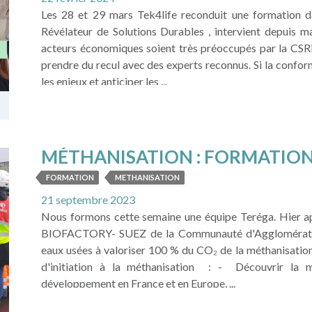
Les 28 et 29 mars Tek4life reconduit une formation d
Révélateur de Solutions Durables , intervient depuis ma
acteurs économiques soient très préoccupés par la CSRD
prendre du recul avec des experts reconnus. Si la confo
les enjeux et anticiper les ...
LIRE LA SUITE
MÉTHANISATION : FORMATION 
D'INSTALLATION
FORMATION
METHANISATION
21 septembre 2023
Nous formons cette semaine une équipe Teréga. Hier après
BIOFACTORY- SUEZ de la Communauté d'Agglomération
eaux usées à valoriser 100 % du CO₂ de la méthanisati
d'initiation à la méthanisation : - Découvrir la mé
développement en France et en Europe, ...