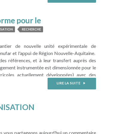
orme pour le
on agricole
ISATION
RECHERCHE
antier de nouvelle unité expérimentale de
ar et l'appui de Région Nouvelle-Aquitaine.
s références, et à leur transfert auprès des
 largement instrumentée est dimensionnée pour le
gricoles actuellement développées) avec des
LIRE LA SUITE
NISATION
nous vous partageons aujourd'hui un commentaire