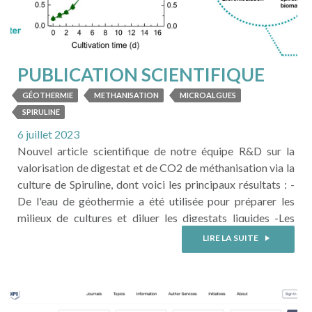
PUBLICATION SCIENTIFIQUE
GÉOTHERMIE
METHANISATION
MICROALGUES
SPIRULINE
6 juillet 2023
Nouvel article scientifique de notre équipe R&D sur la
valorisation de digestat et de CO2 de méthanisation via la
culture de Spiruline, dont voici les principaux résultats : -
De l'eau de géothermie a été utilisée pour préparer les
milieux de cultures et diluer les digestats liquides -Les
essais de croissance ont été réalisés en photobioréacteurs
LIRE LA SUITE
de 200 mL puis de 6 L en utilisant la souche ...
LIRE LA SUITE