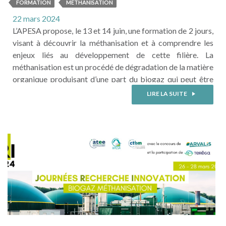
méthanisation
FORMATION
METHANISATION
22 mars 2024
L’APESA propose, le 13 et 14 juin, une formation de 2 jours,
visant à découvrir la méthanisation et à comprendre les
enjeux liés au développement de cette filière. La
méthanisation est un procédé de dégradation de la matière
organique produisant d’une part du biogaz qui peut être
valorisé pour la production d’énergie renouvelable et
LIRE LA SUITE
d’autre part du digestat pouvant servir une ...
LIRE LA SUITE