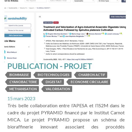
PUBLICATION - PROJET
PYRAMID
BIOMMASSE
BIOTECHNOLOGIES
CHARBON ACTIF
CYANOBACTERIE
DIGESTAT
ECONOMIE CIRCULAIRE
METHANISATION
VALORISATION
15 mars 2023
Très belle collaboration entre l’APESA et l’IS2M dans le
cadre du projet PYRAMID financé par le Institut Carnot
MICA. Le projet PYRAMID propose un schéma de
bioraffinerie innovant associant des procédés