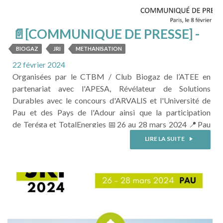
📄[COMMUNIQUE DE PRESSE] -
Journées Recherche Innovation
BIOGAZ
JRI
METHANISATION
Biogaz Méthanisation (JRI)
22 février 2024
Organisées par le CTBM / Club Biogaz de l’ATEE en
partenariat avec l'APESA, Révélateur de Solutions
Durables avec le concours d'ARVALIS et l'Université de
Pau et des Pays de l'Adour ainsi que la participation
de Teréga et TotalEnergies 📅26 au 28 mars 2024 📍Pau
(64) Une ambition : faciliter le développement d’une filière
LIRE LA SUITE
biogaz adaptée au contexte français. La France compte
désormais plus de 1500 méthaniseurs (cogénération et
injection). La ...
LIRE LA SUITE