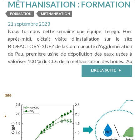
MÉTHANISATION : FORMATION
& VISITE D'INSTALLATION
FORMATION
METHANISATION
21 septembre 2023
Nous formons cette semaine une équipe Teréga. Hier
après-midi, c'était visite d'installation sur le site
BIOFACTORY- SUEZ de la Communauté d'Agglomération
de Pau, première usine de dépollution des eaux usées à
valoriser 100 % du CO₂ de la méthanisation des boues. Au
programme de nos formations d'initiation à la
LIRE LA SUITE
méthanisation : - Découvrir la méthanisation : historique,
enjeux, niveau de développement en France et en Europe, ...
LIRE LA SUITE