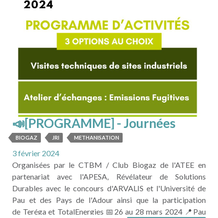
LIRE LA SUITE
📣[PROGRAMME] - Journées
Recherche Innovation Biogaz
BIOGAZ
JRI
METHANISATION
Méthanisation (JRI)
3 février 2024
Organisées par le CTBM / Club Biogaz de l'ATEE en
partenariat avec l'APESA, Révélateur de Solutions
Durables avec le concours d'ARVALIS et l'Université de
Pau et des Pays de l'Adour ainsi que la participation
de Teréga et TotalEnergies 📅26 au 28 mars 2024 📍Pau