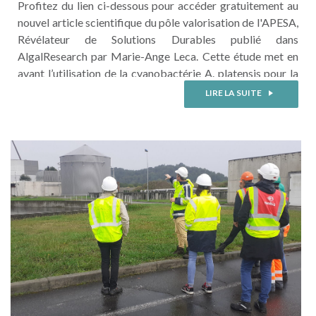
Profitez du lien ci-dessous pour accéder gratuitement au
nouvel article scientifique du pôle valorisation de l'APESA,
Révélateur de Solutions Durables publié dans
AlgalResearch par Marie-Ange Leca. Cette étude met en
avant l’utilisation de la cyanobactérie A. platensis pour la
valorisation de nutriments résiduels présents dans le
LIRE LA SUITE
digestat de méthanisation tout en utilisant de l’eau de
géothermie pour la préparation des milieux de cultures.
Pour ...
LIRE LA SUITE