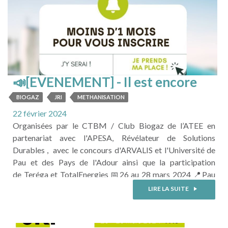
📣[EVENEMENT] - Il est encore
temps de vous inscrire aux
BIOGAZ
JRI
METHANISATION
Journées Recherche Innovation
22 février 2024
Biogaz Méthanisation ...
Organisées par le CTBM / Club Biogaz de l’ATEE en
partenariat avec l'APESA, Révélateur de Solutions
Durables , avec le concours d'ARVALIS et l'Université de
Pau et des Pays de l'Adour ainsi que la participation
de Teréga et TotalEnergies 📅26 au 28 mars 2024 📍Pau
(64) Trois journées d'échanges et de synergies vous
LIRE LA SUITE
attendent ! Agriculteurs, chercheurs et acteurs du
territoire, rejoignez-nous pour contribuer au
développement d'une filière Biogaz française dynamique ...