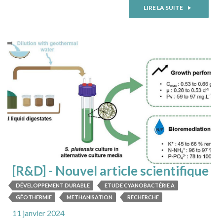
(64) 🔎Focus nouveautés 2024 : Composez votre
LIRE LA SUITE
programme du 26 mars après-midi avec au choix : 📌
Parcours de visites techniques (13h45/18h) ➡️Parcours 1 :
BIOBEARN - 18ème ...
LIRE LA SUITE
[R&D] - Nouvel article scientifique
DÉVELOPPEMENT DURABLE
ETUDE CYANOBACTÉRIE A
GÉOTHERMIE
METHANISATION
RECHERCHE
11 janvier 2024