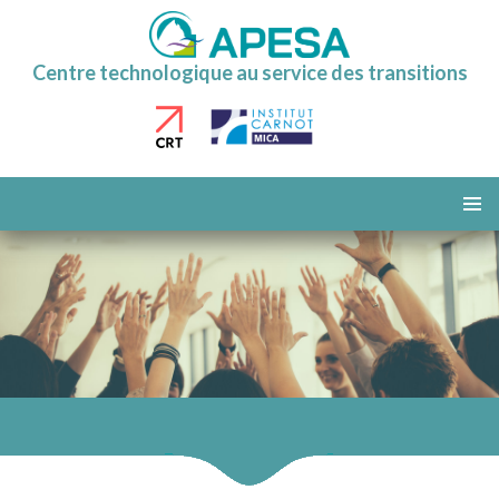
Centre technologique au service des transitions
ALLER
AU
MENU
CONTENU
PRINCI