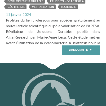
DÉVELOPPEMENT DURABLE
ETUDE CYANOBACTÉRIE A
GÉOTHERMIE
METHANISATION
RECHERCHE
11 janvier 2024
Profitez du lien ci-dessous pour accéder gratuitement au
nouvel article scientifique du pôle valorisation de l'APESA,
Révélateur de Solutions Durables publié dans
AlgalResearch par Marie-Ange Leca. Cette étude met en
avant l’utilisation de la cyanobactérie A. platensis pour la
valorisation de nutriments résiduels présents dans le
LIRE LA SUITE
digestat de méthanisation tout en utilisant de l’eau de
géothermie pour la préparation des milieux de cultures.
Pour ...
LIRE LA SUITE