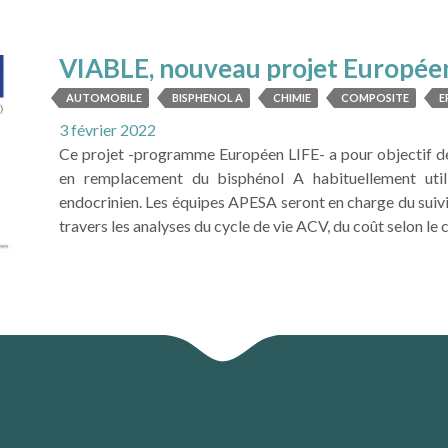
LIRE LA SUITE
VIABLE, nouveau projet Europée
AUTOMOBILE
BISPHENOL A
CHIMIE
COMPOSITE
E
3 février 2022
Ce projet -programme Européen LIFE- a pour objectif de 
en remplacement du bisphénol A habituellement uti
endocrinien. Les équipes APESA seront en charge du suiv
travers les analyses du cycle de vie ACV, du coût selon le cy
LIRE LA SUITE