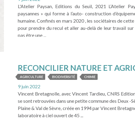
L'Atelier Paysan, Editions du Seuil, 2021 L’Atelier P
paysannes » qui forme à l’auto- construction d’équipeme
humaine. Confinés en mars 2020 , les sociétaires de cette c
pour prendre du recul et aller au-delà de leur travail s
pas être une ...
LIRE LA SUITE
RECONCILIER NATURE ET AGR
AGRICULTURE
BIODIVERSITÉ
CHIMIE
9 juin 2022
Vincent Bretagnolle, avec Vincent Tardieu, CNRS Editio
se sont retrouvées dans une petite commune des Deux -Sèv
Plaine & Val de Sèvre, créée en 1994 par Vincent Bretagnol
laboratoire à ciel ouvert de 45 ...