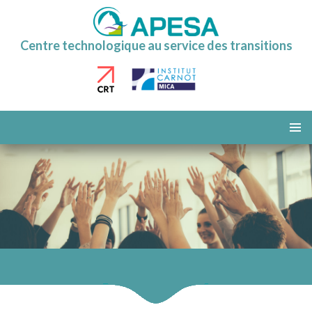
Centre technologique au service des transitions
ALLER
AU
MENU
CONTENU
PRINCI