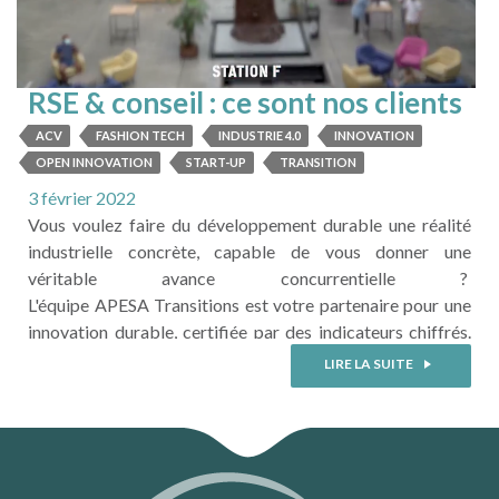
RSE & conseil : ce sont nos clients
qui en parlent le mieux !
ACV
FASHION TECH
INDUSTRIE 4.0
INNOVATION
OPEN INNOVATION
START-UP
​TRANSITION
3 février 2022
Vous voulez faire du développement durable une réalité
industrielle concrète, capable de vous donner une
véritable avance concurrentielle ?
L'équipe APESA Transitions est votre partenaire pour une
innovation durable, certifiée par des indicateurs chiffrés.
Et ce partenariat, ce sont nos clients qui en parlent le
LIRE LA SUITE
mieux. La preuve en vidéo avec Philippe RIBERA de la
marque Lectra. Une collaboration articulée autour de 2
volets : - Concevoir le Dashboard ...