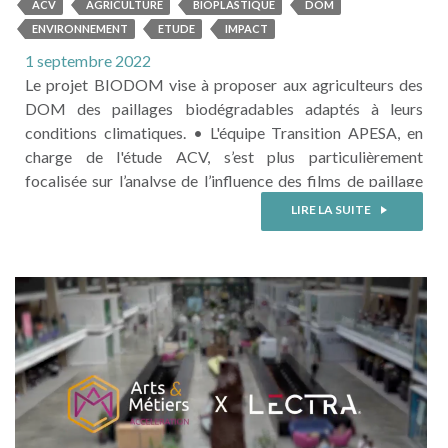
BIODOM sont à l'honneur dans
ACV
AGRICULTURE
BIOPLASTIQUE
DOM
Le
ENVIRONNEMENT
ETUDE
IMPACT
magazine PLASTICULTURE N°14
1 septembre 2022
1 📚 ‼
Le projet BIODOM vise à proposer aux agriculteurs des
DOM des paillages biodégradables adaptés à leurs
conditions climatiques. • L'équipe Transition APESA, en
charge de l'étude ACV, s’est plus particulièrement
focalisée sur l’analyse de l’influence des films de paillage
sur les impacts environnementaux de la culture de melon
LIRE LA SUITE
sur l’île de la Guadeloupe et de celle de l’ananas sur l’île de
la ...
LIRE LA SUITE