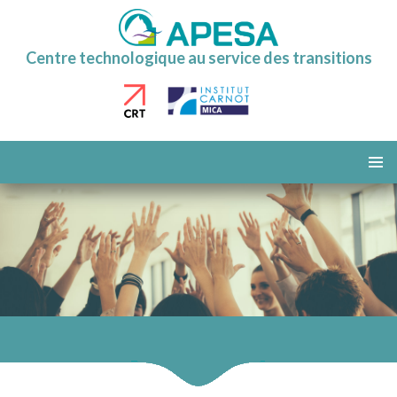
Centre technologique au service des transitions
ALLER
AU
MENU
CONTENU
PRINCI