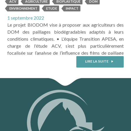
BIODOM sont à l'honneur dans
ACV
AGRICULTURE
BIOPLASTIQUE
DOM
Le
ENVIRONNEMENT
ETUDE
IMPACT
magazine PLASTICULTURE N°14
1 septembre 2022
1 📚 ‼
Le projet BIODOM vise à proposer aux agriculteurs des
DOM des paillages biodégradables adaptés à leurs
conditions climatiques. • L'équipe Transition APESA, en
charge de l'étude ACV, s’est plus particulièrement
focalisée sur l’analyse de l’influence des films de paillage
sur les impacts environnementaux de la culture de melon
LIRE LA SUITE
sur l’île de la Guadeloupe et de celle de l’ananas sur l’île de
la ...
LIRE LA SUITE