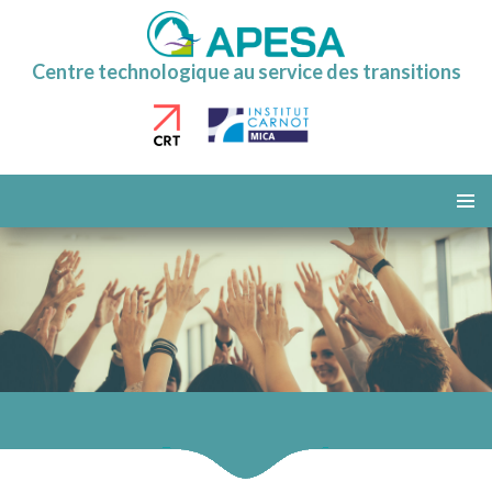
Centre technologique au service des transitions
ALLER
AU
MENU
CONTENU
PRINCI