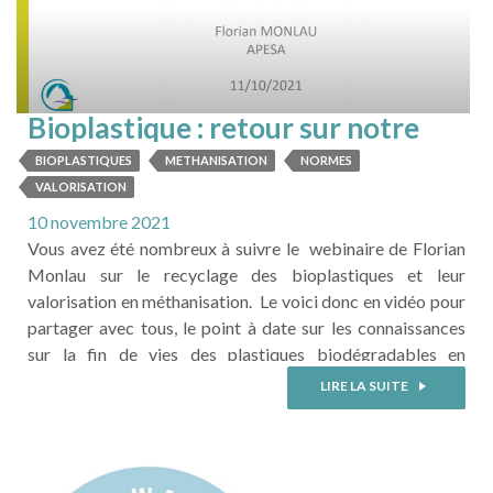
Bioplastique : retour sur notre
webinaire ATEE/CTBM
BIOPLASTIQUES
METHANISATION
NORMES
VALORISATION
10 novembre 2021
Vous avez été nombreux à suivre le webinaire de Florian
Monlau sur le recyclage des bioplastiques et leur
valorisation en méthanisation. Le voici donc en vidéo pour
partager avec tous, le point à date sur les connaissances
sur la fin de vies des plastiques biodégradables en
méthanisation à l’échelle laboratoire et industrielle. Mais
LIRE LA SUITE
aussi, les normes applicables, les matériaux plus ou moins
adaptés ...