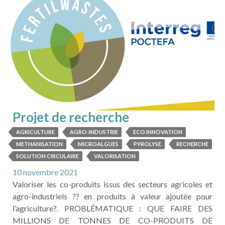
LIRE LA SUITE
Projet de recherche
: FERTILWASTES
AGRICULTURE
AGRO-INDUSTRIE
ECO INNOVATION
METHANISATION
MICROALGUES
PYROLYSE
RECHERCHE
SOLUTION CIRCULAIRE
VALORISATION
10 novembre 2021
Valoriser les co-produits issus des secteurs agricoles et
agro-industriels ?? en produits à valeur ajoutée pour
l’agriculture?. PROBLÉMATIQUE : QUE FAIRE DES
MILLIONS DE TONNES DE CO-PRODUITS DE