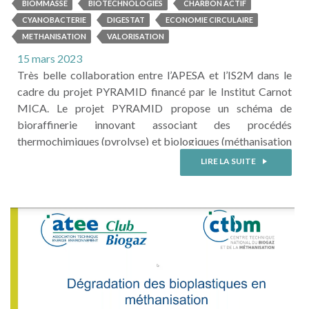
PYRAMID
BIOMMASSE
BIOTECHNOLOGIES
CHARBON ACTIF
CYANOBACTERIE
DIGESTAT
ECONOMIE CIRCULAIRE
METHANISATION
VALORISATION
15 mars 2023
Très belle collaboration entre l’APESA et l’IS2M dans le
cadre du projet PYRAMID financé par le Institut Carnot
MICA. Le projet PYRAMID propose un schéma de
bioraffinerie innovant associant des procédés
thermochimiques (pyrolyse) et biologiques (méthanisation
et culture de microalgues) pour fournir le secteur agricole
LIRE LA SUITE
en produits d’intérêts (fertilisants, biostimulants,
amendement). Dans le cas de cette étude, du charbon actif
commercial a été utilisé pour ...
LIRE LA SUITE