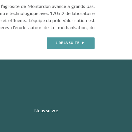
 l’agrosite de Montardon avance à grands pas.
entre technologique avec 170m2 de laboratoire
et effluents. L'équipe du pôle Valorisation est
lières d'étude autour de la méthanisation, du
LIRE LA SUITE
Nous suivre