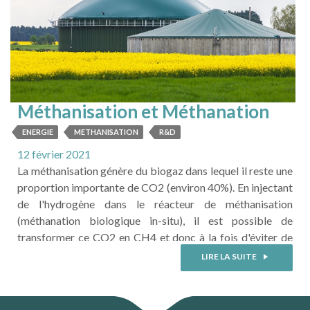
Méthanisation et Méthanation
biologique
ENERGIE
METHANISATION
R&D
12 février 2021
La méthanisation génère du biogaz dans lequel il reste une
proportion importante de CO2 (environ 40%). En injectant
de l'hydrogène dans le réacteur de méthanisation
(méthanation biologique in-situ), il est possible de
transformer ce CO2 en CH4 et donc à la fois d'éviter de
rejeter du CO2 dans l'atmosphère et de rendre beaucoup
LIRE LA SUITE
plus productif le processus de méthanisation en ...