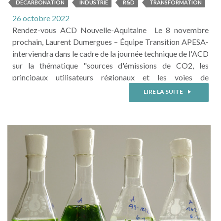
DECARBONATION
INDUSTRIE
R&D
TRANSFORMATION
26 octobre 2022
Rendez-vous ACD Nouvelle-Aquitaine Le 8 novembre
prochain, Laurent Dumergues – Équipe Transition APESA-
interviendra dans le cadre de la journée technique de l'ACD
sur la thématique "sources d'émissions de CO2, les
principaux utilisateurs régionaux et les voies de
valorisation du CO2 sans transformation". 📍 Nombre de
LIRE LA SUITE
places limité. 📍 Journée organisée dans les locaux de la
Maison de l'Industrie - Pôle Formation UIMM Nouvelle-
Aquitaine, 40 Avenue ...
LIRE LA SUITE