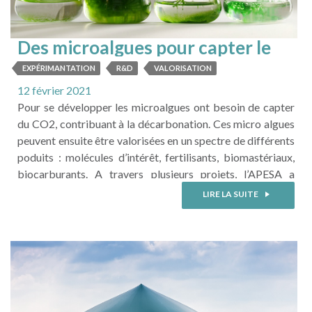
Des microalgues pour capter le
CO2 industriel
EXPÉRIMANTATION
R&D
VALORISATION
12 février 2021
Pour se développer les microalgues ont besoin de capter
du CO2, contribuant à la décarbonation. Ces micro algues
peuvent ensuite être valorisées en un spectre de différents
poduits : molécules d’intérêt, fertilisants, biomastériaux,
biocarburants. A travers plusieurs projets, l’APESA a
développé une forte compétence de production de
LIRE LA SUITE
microalgues et tout en valorisant du CO2 industriel et des
effluents agricoles et ...
LIRE LA SUITE