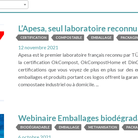
L’Apesa, seul laboratoire recon
France
CERTIFICATION
COMPOSTABLE
EMBALLAGE
PACKAGI
12 novembre 2021
Apesa est le premier laboratoire français reconnu par 
la certification OkCompost, OkCompostHome et DinCer
certifications que vous voyez de plus en plus sur des 
emballages et produits portant ces logos offrent la garan
compostage industriel ou à domicile. ...
LIRE LA SUITE
Webinaire Emballages biodégrad
BIODÉGRADABLE
EMBALLAGE
METHANISATION
PACKA
6 octobre 2021