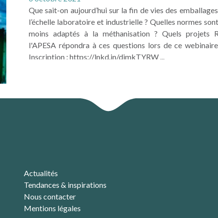
Que sait-on aujourd’hui sur la fin de vies des emballag
l’échelle laboratoire et industrielle ? Quelles normes son
moins adaptés à la méthanisation ? Quels projets
l'APESA répondra à ces questions lors de ce webinair
Inscription : https://lnkd.in/djmkTYRW ...
LIRE LA SUITE
Actualités
Tendances & inspirations
Nous contacter
Mentions légales