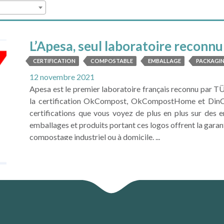
L’Apesa, seul laboratoire recon
France
CERTIFICATION
COMPOSTABLE
EMBALLAGE
PACKAGI
12 novembre 2021
Apesa est le premier laboratoire français reconnu par 
la certification OkCompost, OkCompostHome et DinCer
certifications que vous voyez de plus en plus sur des 
emballages et produits portant ces logos offrent la garan
compostage industriel ou à domicile. ...
LIRE LA SUITE