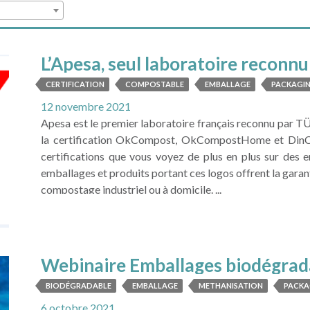
L’Apesa, seul laboratoire recon
France
CERTIFICATION
COMPOSTABLE
EMBALLAGE
PACKAGI
12 novembre 2021
Apesa est le premier laboratoire français reconnu par 
la certification OkCompost, OkCompostHome et DinCer
certifications que vous voyez de plus en plus sur des 
emballages et produits portant ces logos offrent la garan
compostage industriel ou à domicile. ...
LIRE LA SUITE
Webinaire Emballages biodégrad
BIODÉGRADABLE
EMBALLAGE
METHANISATION
PACKA
6 octobre 2021