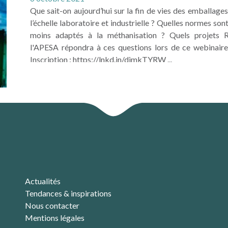
Que sait-on aujourd’hui sur la fin de vies des emballag
l’échelle laboratoire et industrielle ? Quelles normes son
moins adaptés à la méthanisation ? Quels projets
l'APESA répondra à ces questions lors de ce webinair
Inscription : https://lnkd.in/djmkTYRW ...
LIRE LA SUITE
Actualités
Tendances & inspirations
Nous contacter
Mentions légales