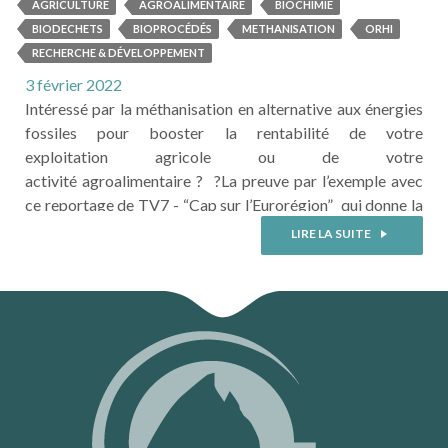
valorisation des déchets
AGRICULTURE
AGROALIMENTAIRE
BIOCHIMIE
agricoles
BIODECHETS
BIOPROCÉDÉS
METHANISATION
ORHI
RECHERCHE & DÉVELOPPEMENT
3 février 2022
Intéressé par la méthanisation en alternative aux énergies
fossiles pour booster la rentabilité de votre
exploitation agricole ou de votre
activité agroalimentaire ? ?La preuve par l’exemple avec
ce reportage de TV7 - “Cap sur l’Eurorégion” qui donne la
parole à Pierlo du Jardin de Sandrine (à Esconnet - 65). ?
LIRE LA SUITE
Pierlo y explique comment il recycle les déchets de sa
petite exploitation pour en faire un carburant pour son ...
LIRE LA SUITE