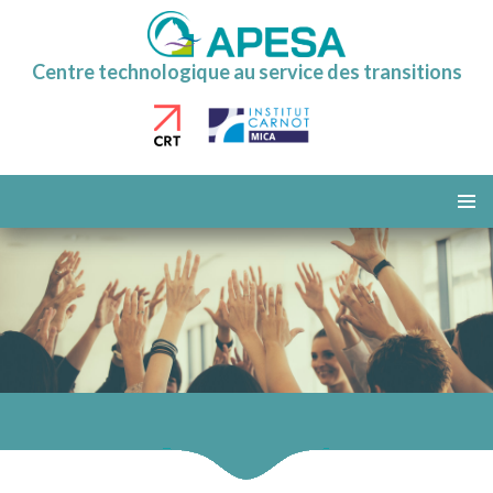
Centre technologique au service des transitions
ALLER
AU
MENU
CONTENU
PRINCI