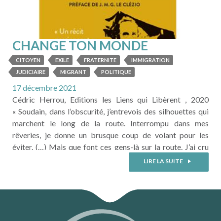
CHANGE TON MONDE
CITOYEN
EXILE
FRATERNITE
IMMIGRATION
JUDICIAIRE
MIGRANT
POLITIQUE
17 décembre 2021
Cédric Herrou, Editions les Liens qui Libèrent , 2020
« Soudain, dans l’obscurité, j’entrevois des silhouettes qui
marchent le long de la route. Interrompu dans mes
rêveries, je donne un brusque coup de volant pour les
éviter. (…) Mais que font ces gens-là sur la route. J’ai cru
voir des gosses…. (…) Je leur propose de monter à l’arrière,
LIRE LA SUITE
au milieu des ...
LIRE LA SUITE