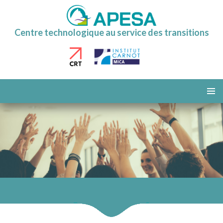
Centre technologique au service des transitions
ALLER
AU
MENU
CONTENU
PRINCI