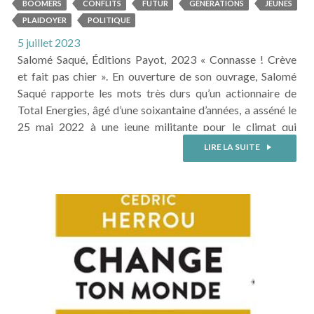
BOOMERS
CONFLITS
FUTUR
GENERATIONS
JEUNES
PLAIDOYER
POLITIQUE
5 juillet 2023
Salomé Saqué, Éditions Payot, 2023 « Connasse ! Crève
et fait pas chier ». En ouverture de son ouvrage, Salomé
Saqué rapporte les mots très durs qu’un actionnaire de
Total Energies, âgé d’une soixantaine d’années, a asséné le
25 mai 2022 à une jeune militante pour le climat qui
bloquait l’entrée de l’assemblée générale du groupe pour
LIRE LA SUITE
en dénoncer les activités climaticides. Cet épisode, relayé
sur Twitter, est une bonne illustration de la manière dont
la crise écologique est en train de ...
LIRE LA SUITE