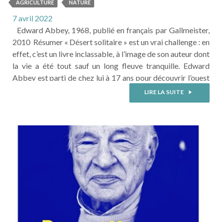
AGRICULTURE
NATURE
7 avril 2022
Edward Abbey, 1968, publié en français par Gallmeister,
2010 Résumer « Désert solitaire » est un vrai challenge : en
effet, c’est un livre inclassable, à l’image de son auteur dont
la vie a été tout sauf un long fleuve tranquille. Edward
Abbey est parti de chez lui à 17 ans pour découvrir l’ouest
américain en stop, a été deux ans dans l'armée américaine
LIRE LA SUITE
...
LIRE LA SUITE