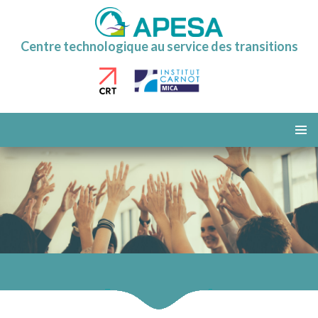
Centre technologique au service des transitions
ALLER
AU
MENU
CONTENU
PRINCI