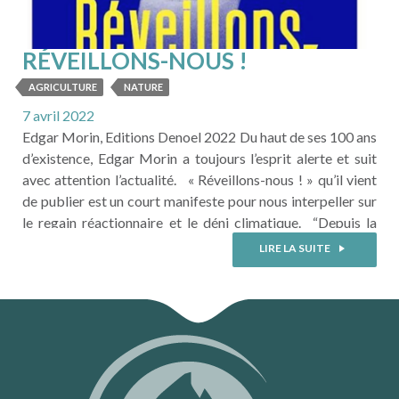
RÉVEILLONS-NOUS !
AGRICULTURE
NATURE
7 avril 2022
Edgar Morin, Editions Denoel 2022 Du haut de ses 100 ans
d’existence, Edgar Morin a toujours l’esprit alerte et suit
avec attention l’actualité. « Réveillons-nous ! » qu’il vient
de publier est un court manifeste pour nous interpeller sur
le regain réactionnaire et le déni climatique. “Depuis la
Révolution de 1789, deux France se sont succédé ou ont
LIRE LA SUITE
coexisté : la France humaniste et ...
LIRE LA SUITE