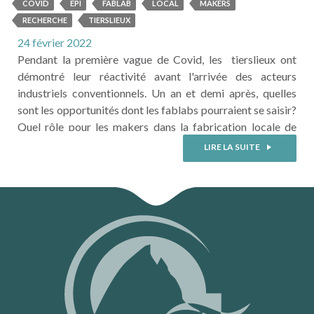
productifs décentralisés
COVID
EPI
FABLAB
LOCAL
MAKERS
RECHERCHE
TIERSLIEUX
24 février 2022
Pendant la première vague de Covid, les tierslieux ont
démontré leur réactivité avant l'arrivée des acteurs
industriels conventionnels. Un an et demi après, quelles
sont les opportunités dont les fablabs pourraient se saisir?
Quel rôle pour les makers dans la fabrication locale de
l'après-crise? Romain Allais, ingénieur de recherche en
LIRE LA SUITE
transition pour la durabilité, témoigne des travaux réalisés
par l’APESA et Maryposa dans le cadre du projet
HOMEMADE concernant l’analyse de ...
LIRE LA SUITE