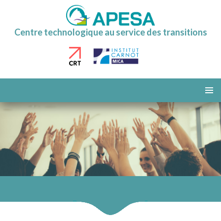
Centre technologique au service des transitions
ALLER
AU
MENU
CONTENU
PRINCI