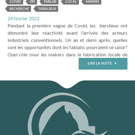
productifs décentralisés
COVID
EPI
FABLAB
LOCAL
MAKERS
RECHERCHE
TIERSLIEUX
24 février 2022
Pendant la première vague de Covid, les tierslieux ont
démontré leur réactivité avant l'arrivée des acteurs
industriels conventionnels. Un an et demi après, quelles
sont les opportunités dont les fablabs pourraient se saisir?
Quel rôle pour les makers dans la fabrication locale de
l'après-crise? Romain Allais, ingénieur de recherche en
LIRE LA SUITE
transition pour la durabilité, témoigne des travaux réalisés
par l’APESA et Maryposa dans le cadre du projet
HOMEMADE concernant l’analyse de ...
LIRE LA SUITE