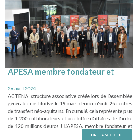
LIRE LA SUITE
APESA membre fondateur et
administrateur d'ACTENA
(Association des Centres de
26 avril 2024
Transfert en Nouvelle-Aquitaine)
ACTENA, structure associative créée lors de l’assemblée
!
générale constitutive le 19 mars dernier réunit 25 centres
de transfert néo-aquitains. En cumulé, cela représente plus
de 1 200 collaborateurs et un chiffre d’affaires de l’ordre
de 120 millions d’euros ! L'APESA, membre fondateur et
administrateur partage l'objectif de cette nouvelle
LIRE LA SUITE