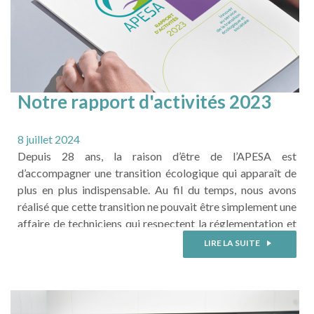
Notre rapport d'activités 2023
est disponible !
8 juillet 2024
Depuis 28 ans, la raison d’être de l’APESA est
d’accompagner une transition écologique qui apparaît de
plus en plus indispensable. Au fil du temps, nous avons
réalisé que cette transition ne pouvait être simplement une
affaire de techniciens qui respectent la réglementation et
qui développent des technologies plus vertes. Cette
LIRE LA SUITE
transition a une composante sociétale forte et, comme l’a
illustré ...