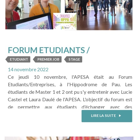
FORUM ETUDIANTS /
ENTREPRISES
ETUDIANT
PREMIER JOB
STAGE
14 novembre 2022
Ce jeudi 10 novembre, l'APESA était au Forum
Etudiants/Entreprises, à l'Hippodrome de Pau. Les
étudiants de Master 1 et 2 ont pu s'y entretenir avec Lucie
Castel et Laura Daulé de l'APESA. L'objectif du forum est
de permettre aux étudiants d'échanger avec des
professionnels de leur filière pour trouver un stage ou un
LIRE LA SUITE
premier job. Le forum était organisé par notre
partenaire CEPyA, Club des Entreprises de l'UPPA
(Université de Pau ...