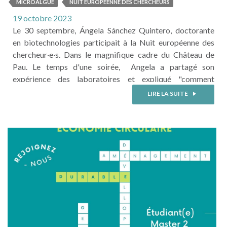
CHERCHEURS À PAU
MICROALGUE
NUIT EUROPÉENNE DES CHERCHEURS
19 octobre 2023
Le 30 septembre, Ángela Sánchez Quintero, doctorante
en biotechnologies participait à la Nuit européenne des
chercheur·e·s. Dans le magnifique cadre du Château de
Pau. Le temps d'une soirée, Angela a partagé son
expérience des laboratoires et expliqué "comment
les microalgues peuvent contribuer à la décarbonation en
LIRE LA SUITE
captant du CO2 et en valorisant des effluents agro-
industriels" à un public curieux et avide de découvertes.
Elle a également pu renseigner ...
LIRE LA SUITE