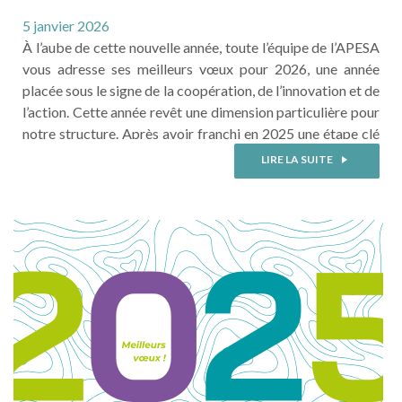
!
5 janvier 2026
À l’aube de cette nouvelle année, toute l’équipe de l’APESA
vous adresse ses meilleurs vœux pour 2026, une année
placée sous le signe de la coopération, de l’innovation et de
l’action. Cette année revêt une dimension particulière pour
notre structure. Après avoir franchi en 2025 une étape clé
de notre histoire en devenant SCIC, nous célébrons en
LIRE LA SUITE
2026 les 30 ans de ...
LIRE LA SUITE