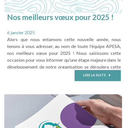
Nos meilleurs vœux pour 2025 !
6 janvier 2025
Alors que nous entamons cette nouvelle année, nous
tenons à vous adresser, au nom de toute l'équipe APESA,
nos meilleurs vœux pour 2025 ! Nous saisissons cette
occasion pour vous informer qu'une étape majeure dans le
développement de notre organisation se déroulera cette
année : notre transformation de statut d'association en
LIRE LA SUITE
Société Coopérative d'Intérêt Collectif (SCIC). En
adoptant le modèle coopératif, nous ...
LIRE LA SUITE