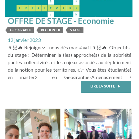
OFFRE DE STAGE - Economie
Circulaire
GEOGRAPHE
RECHERCHE
STAGE
12 janvier 2023
👩🏻‍🎓 Rejoignez - nous dès mars/avril 👨🏻‍🎓. Objectifs
du stage : Déterminer la (les) approche(s) de la sobriété
par les collectivités et les enjeux associés au déploiement
de la notion pour les territoires. 👉 Vous êtes étudiant(e)
en master2 en Géographie-Aménagement /
Développement durable / gestion territoriale ? 👉 Vous
LIRE LA SUITE
êtes initié aux enjeux de l’économie circulaire, des
politiques de transitions et de leur ...
LIRE LA SUITE