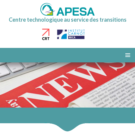
Centre technologique au service des transitions
ALLER
AU
MENU
CONTENU
PRINCI