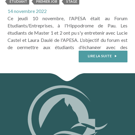
ENTREPRISES
ETUDIANT
PREMIER JOB
STAGE
14 novembre 2022
Ce jeudi 10 novembre, l'APESA était au Forum
Etudiants/Entreprises, à l'Hippodrome de Pau. Les
étudiants de Master 1 et 2 ont pu s'y entretenir avec Lucie
Castel et Laura Daulé de l'APESA. L'objectif du forum est
de permettre aux étudiants d'échanger avec des
professionnels de leur filière pour trouver un stage ou un
LIRE LA SUITE
premier job. Le forum était organisé par notre
partenaire CEPyA, Club des Entreprises de l'UPPA
(Université de Pau ...
LIRE LA SUITE