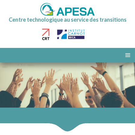
Centre technologique au service des transitions
ALLER
AU
MENU
CONTENU
PRINCI