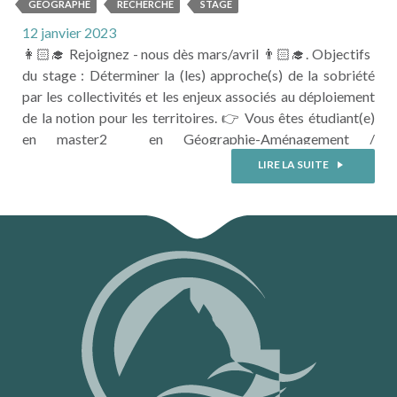
Circulaire
GEOGRAPHE
RECHERCHE
STAGE
12 janvier 2023
👩🏻‍🎓 Rejoignez - nous dès mars/avril 👨🏻‍🎓. Objectifs
du stage : Déterminer la (les) approche(s) de la sobriété
par les collectivités et les enjeux associés au déploiement
de la notion pour les territoires. 👉 Vous êtes étudiant(e)
en master2 en Géographie-Aménagement /
Développement durable / gestion territoriale ? 👉 Vous
LIRE LA SUITE
êtes initié aux enjeux de l’économie circulaire, des
politiques de transitions et de leur ...
LIRE LA SUITE