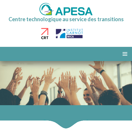
Centre technologique au service des transitions
ALLER
AU
MENU
CONTENU
PRINCI