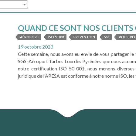
QUAND CE SONT NOS CLIENTS QU
AÉROPORT
ISO 50 001
PREVENTION
SSE
VEILLE RÉ
19 octobre 2023
Cette semaine, nous avons eu envie de vous partager l
SGS, Aéroport Tarbes Lourdes Pyrénées que nous accomp
notre certification ISO 50 001, nous menons diverses a
juridique de l’APESA est conforme à notre norme ISO, les te
LIRE LA SUITE