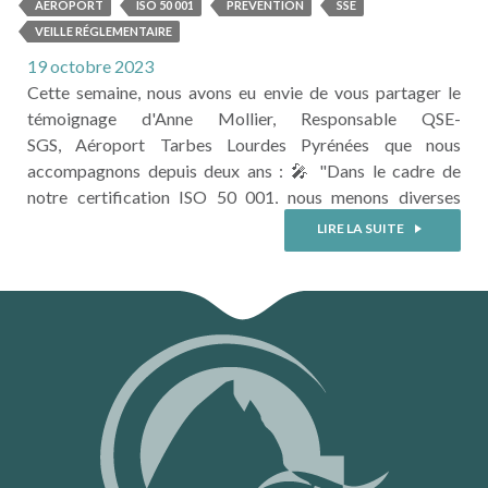
QUI LE DISENT...
AÉROPORT
ISO 50 001
PREVENTION
SSE
VEILLE RÉGLEMENTAIRE
19 octobre 2023
Cette semaine, nous avons eu envie de vous partager le
témoignage d'Anne Mollier, Responsable QSE-
SGS, Aéroport Tarbes Lourdes Pyrénées que nous
accompagnons depuis deux ans : 🎤 "Dans le cadre de
notre certification ISO 50 001, nous menons diverses
actions sur les économies d’énergie. La veille juridique de
LIRE LA SUITE
l’APESA est conforme à notre norme ISO, les textes sont
détaillés et appliqués à notre cas. ...
LIRE LA SUITE