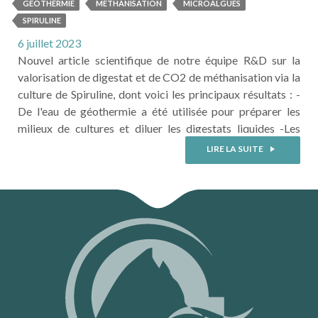
GÉOTHERMIE
METHANISATION
MICROALGUES
SPIRULINE
6 juillet 2023
Nouvel article scientifique de notre équipe R&D sur la
valorisation de digestat et de CO2 de méthanisation via la
culture de Spiruline, dont voici les principaux résultats : -
De l'eau de géothermie a été utilisée pour préparer les
milieux de cultures et diluer les digestats liquides -Les
essais de croissance ont été réalisés en photobioréacteurs
LIRE LA SUITE
de 200 mL puis de 6 L en utilisant la souche ...
LIRE LA SUITE