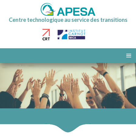
Centre technologique au service des transitions
ALLER
AU
MENU
CONTENU
PRINCI