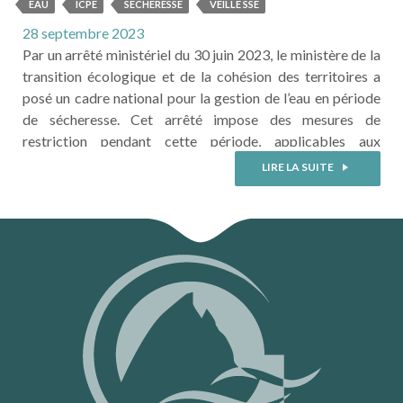
des prélèvements d’eau dans les
EAU
ICPE
SECHERESSE
VEILLE SSE
ICPE
28 septembre 2023
Par un arrêté ministériel du 30 juin 2023, le ministère de la
transition écologique et de la cohésion des territoires a
posé un cadre national pour la gestion de l’eau en période
de sécheresse. Cet arrêté impose des mesures de
restriction pendant cette période, applicables aux
installations classées pour la protection de
LIRE LA SUITE
l’environnement (ICPE) relevant du régime de l’autorisation
ou ...
LIRE LA SUITE