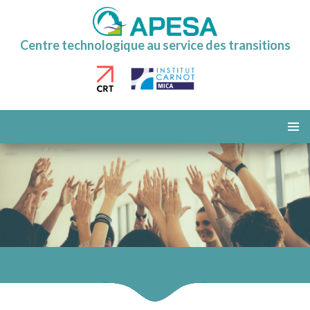
Centre technologique au service des transitions
ALLER
AU
MENU
CONTENU
PRINCI