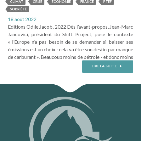
TRANSFORMATION DE
CLIMAT
CRISE
ECONOMIE
FRANCE
PTEF
L’ÉCONOMIE FRANÇAIS The
SOBRIÉTÉ
Shift Project
18 août 2022
Editions Odile Jacob, 2022 Dès l’avant-propos, Jean-Marc
Jancovici, président du Shift Project, pose le contexte
« l’Europe n’a pas besoin de se demander si baisser ses
émissions est un choix : cela va être son destin par manque
de carburant ». Beaucoup moins de pétrole - et donc moins
de croissance - et des énergies alternatives incapables de
LIRE LA SUITE
prendre le relai rapidement « Avant les ...
LIRE LA SUITE