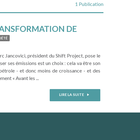
1 Publication
 TRANSFORMATION DE
 Project
IÉTÉ
 Jancovici, président du Shift Project, pose le
er ses émissions est un choix : cela va être son
étrole - et donc moins de croissance - et des
ment « Avant les ...
LIRE LA SUITE