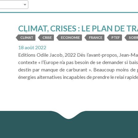
CLIMAT, CRISES : LE PLAN DE
L’ÉCONOMIE FRANÇAIS The Shift
CLIMAT
CRISE
ECONOMIE
FRANCE
PTEF
SOBR
18 août 2022
Editions Odile Jacob, 2022 Dès l’avant-propos, Jean-Marc
contexte « l’Europe n’a pas besoin de se demander si baiss
destin par manque de carburant ». Beaucoup moins de p
énergies alternatives incapables de prendre le relai rapide
LIRE LA SUITE