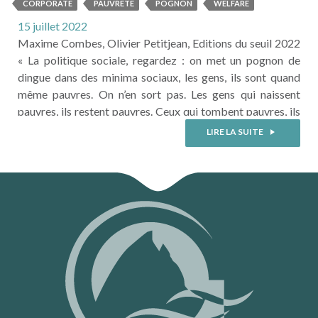
POUR QUI ? L’argent magique de
CORPORATE
PAUVRETÉ
POGNON
WELFARE
la pandémie
15 juillet 2022
Maxime Combes, Olivier Petitjean, Editions du seuil 2022
« La politique sociale, regardez : on met un pognon de
dingue dans des minima sociaux, les gens, ils sont quand
même pauvres. On n’en sort pas. Les gens qui naissent
pauvres, ils restent pauvres. Ceux qui tombent pauvres, ils
restent pauvres. On doit avoir un truc qui permette aux
LIRE LA SUITE
gens de s’en sortir. » - ...
LIRE LA SUITE