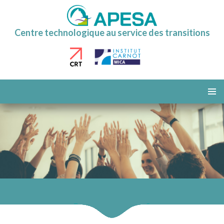
Centre technologique au service des transitions
ALLER
AU
MENU
CONTENU
PRINCI