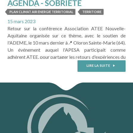
AGENDA - SOBRIÉTÉ
ÉNERGÉTIQUE DES
PLAN CLIMAT AIR ENERGIE TERRITORIAL
TERRITOIRE
TERRITOIRES
15 mars 2023
Retour sur la conférence Association ATEE Nouvelle-
Aquitaine organisée sur ce thème, avec le soutien de
l'ADEME, le 10 mars dernier à📍 Oloron Sainte-Marie (64).
Un événement auquel l'APESA participait comme
adhérent ATEE, pour partager les retours d'expériences du
Plan Climat Air Energie de la Communauté de Communes
LIRE LA SUITE
du Haut Béarn (CCHB). LIEN VERS L'ACTUALITÉ ATEE :
https://www.linkedin.com/feed/update/urn:li:activity:704
...
LIRE LA SUITE