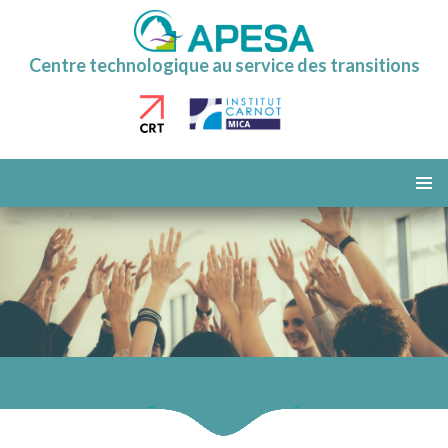
Centre technologique au service des transitions
ALLER
AU
MENU
CONTENU
PRINCI