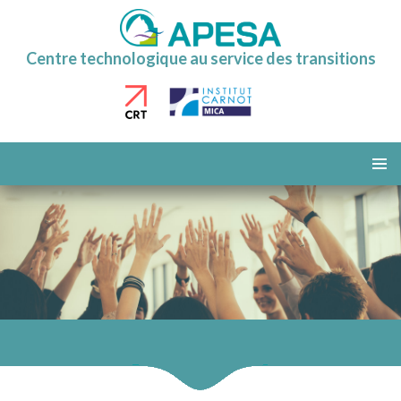
Centre technologique au service des transitions
ALLER
AU
MENU
CONTENU
PRINCI