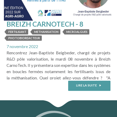
BREIZH CARNOTECH - 8
NOVEMBRE 2022
FERTILISANT
METHANISATION
MICROALGUES
PHOTOBIOREACTEUR
7 novembre 2022
Rencontrez Jean-Baptiste Beigbeder, chargé de projets
R&D pôle valorisation, le mardi 08 novembre à Breizh
CarnoTech. Il y présentera son expertise dans les systèmes
en boucles fermées notamment les fertilisants issus de
la méthanisation. Quel projet allez-vous défendre ? "A
l'évènement Breizh CarnoTech, nous présenterons les
LIRE LA SUITE
travaux d'avancement des projets PYRAMID et
PhotoInnov. Le premier porte sur les synergies entre la
filière de pyrolyse, méthanisation et ...