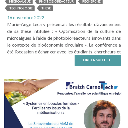
SFGP2022 - Société Française de
MICROALGUE
PHOTOBIOREACTEUR
RECHERCHE
Génie des Procédés.
TECHNOLOGIE
THESE
16 novembre 2022
Marie-Ange Leca y présentait les résultats d’avancement
de sa thèse intitulée : « Optimisation de la culture de
microalgues à l’aide de photobioréacteurs innovants dans
le contexte de bioéconomie circulaire ». La conférence a
été l’occasion d’échanger avec les étudiants, chercheurs et
industriels autour de cette problématique. Co-auteurs
LIRE LA SUITE
Benjamin Michelena, Lucie Castel, Ángela Sánchez
Quintero. ...
LIRE LA SUITE