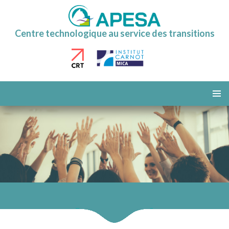
Centre technologique au service des transitions
ALLER
AU
MENU
CONTENU
PRINCI