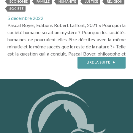
Comment notre cerveau explique
ECONOMIE
FAMILLE
HUMANITÉ
JUSTICE
RELIGION
la famille, l'économie, la justice, la
SOCIÉTÉ
...
5 décembre 2022
Pascal Boyer, Editions Robert Laffont, 2021 « Pourquoi la
société humaine serait un mystère ? Pourquoi les sociétés
humaines ne pourraient-elles être décrites avec la même
minutie et le même succès que le reste de la nature ?» Telle
est la question qui a conduit, Pascal Boyer, philosophe et
anthropologue, franco-américain à la fois titulaire de la
LIRE LA SUITE
chaire d’anthropologie cognitive à l’université Washington
de Saint ...
LIRE LA SUITE