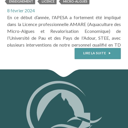
AMARE
ENSEIGNEMENT
LICENCE
MICRO-ALGUES
8 février 2024
En ce début d’année, l'APESA a fortement été impliqué
dans la Licence professionnelle AMARE (Aquaculture des
Micro-Algues et Revalorisation Economique) de
l’Université de Pau et des Pays de l'Adour, STEE, avec
plusieurs interventions de notre personnel qualifié en TD
et TP. Les thématiques de formation ont été
LIRE LA SUITE
pluridisciplinaires puisque les étudiants ont eu l’occasion
de se former sur la méthanisation, la ...
LIRE LA SUITE